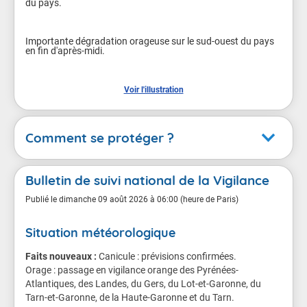
du pays.

Importante dégradation orageuse sur le sud-ouest du pays 
en fin d'après-midi.

Voir l'illustration
Comment se protéger ?
Orages
Bulletin de suivi national de la Vigilance
En cas de vigilance orange
Publié le
dimanche 09 août 2026 à 06:00 (heure de Paris)
Situation météorologique
Conséquences possibles
Faits nouveaux :
Violents orages susceptibles de provoquer localement
Canicule : prévisions confirmées.
Orage : passage en vigilance orange des Pyrénées-
des dégâts importants.
Atlantiques, des Landes, du Gers, du Lot-et-Garonne, du
Tarn-et-Garonne, de la Haute-Garonne et du Tarn.
Des dégâts importants sont localement à craindre sur