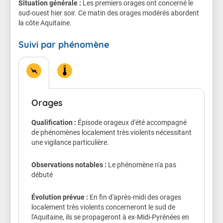
Situation générale :
l'habitat léger et les installations provisoires.
Les premiers orages ont concerné le
sud-ouest hier soir. Ce matin des orages modérés abordent
la côte Aquitaine.
Des inondations de caves et points bas peuvent se
produire très rapidement.
Suivi par phénomène
Quelques départs de feux peuvent être enregistrés en
forêt suite à des impacts de foudre non accompagnés
de précipitations.
Conseils de comportement
Orages
Je m'éloigne des arbres et des cours d'eau
Je m'abrite dans un bâtiment en dur
Qualification :
Épisode orageux d'été accompagné
Je me tiens informé et j'évite de me déplacer
de phénomènes localement très violents nécessitant
Je protège les biens exposés au vent ou qui
une vigilance particulière.
peuvent être inondés
J'évite d'utiliser mon téléphone et les appareils
Observations notables :
Le phénomène n'a pas
électriques
débuté
Évolution prévue :
En fin d'après-midi des orages
localement très violents concerneront le sud de
l'Aquitaine, ils se propageront à ex-Midi-Pyrénées en