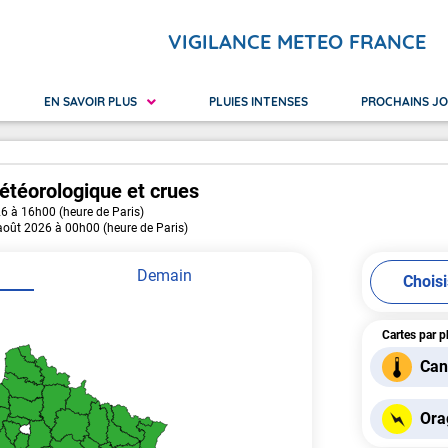
VIGILANCE METEO FRANCE
EN SAVOIR PLUS
PLUIES INTENSES
PROCHAINS J
étéorologique
et crues
26 à 16h00 (heure de Paris)
 Réunion
ilance orange
Nouvelle-Calédonie
Avalanches
Canicu
 août 2026 à 00h00 (heure de Paris)
yotte
ilance rouge
Polynésie Française
Crues
Neige 
Pluie Inondation
Vague
Demain
Chois
Cartes par 
Can
Ora