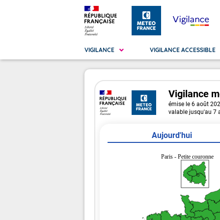
VIGILANCE
VIGILANCE ACCESSIBLE
Vigilance
m
Métropole
La Vigilance
émise le 6 août 20
La
Vig
valable jusqu'au 7
Ma
Vig
Aujourd'hui
Paris - Petite couronne