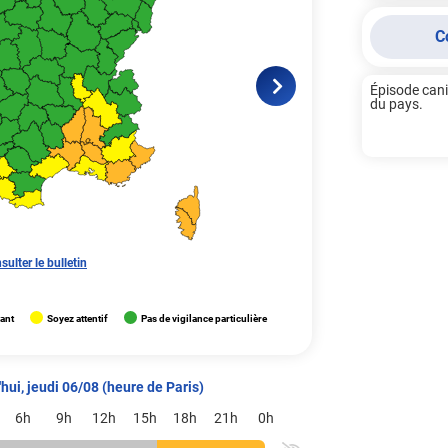
C
Épisode canic
du pays.

sulter le bulletin
lant
Soyez attentif
Pas de vigilance particulière
hui, jeudi 06/08 (heure de Paris)
6h
9h
12h
15h
18h
21h
0h