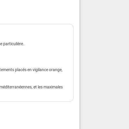
ement
ar jour
ment.
sieurs fois par jour à l’aide d’un
ilette ou en prenant des douches ou
 particulière.
plus chaudes.
n chapeau et des vêtements légers.
un endroit frais ou climatisé deux à
ut en continuant de respecter la
tements placés en vigilance orange,
estes barrière.
s et sportives.
ts, rideaux et fenêtres. Aérez la nuit.
s méditerranéennes, et les maximales
es âgées, souffrant de maladies
 votre entourage, prenez de leurs
ite. Accompagnez-les dans un endroit
oubles du comportement, appelez un
elez la mairie.
le site
https://sante.gouv.fr/