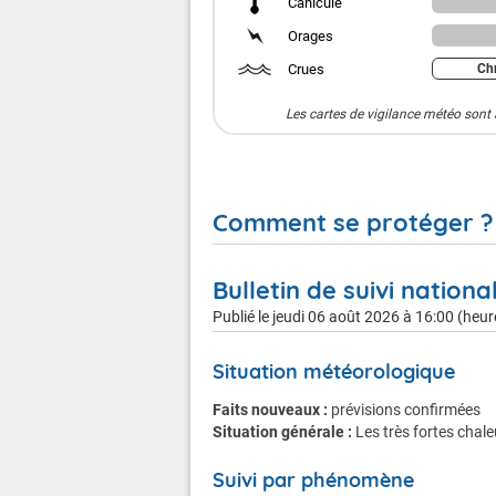
Canicule
Orages
Crues
Chr
Les cartes de vigilance météo sont 
Comment se protéger ?
Bulletin de suivi nationa
Publié le
jeudi 06 août 2026 à 16:00 (heur
Canicule
Situation météorologique
Faits nouveaux :
prévisions confirmées
Situation générale :
Les très fortes chal
En cas de vigilance orange
Suivi par phénomène