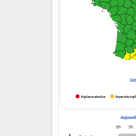
Con
Vigilance absolue
Soyez très vigi
Aujourd'
0h
3h