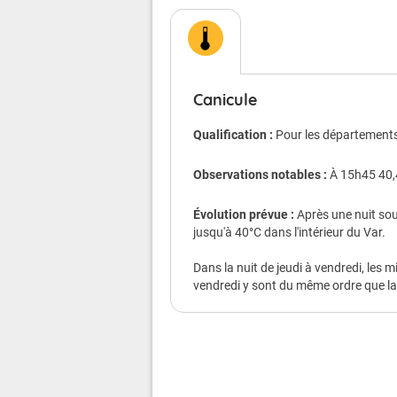
Conséquences possible
Chacun d'entre nous est menacé, mêm
Le danger est plus grand pour les
Canicule
atteintes de maladie chronique ou de 
personnes qui prennent régulièr
Qualification :
Pour les départements 
personnes isolées.
Observations notables :
À 15h45 40,
Chez les sportifs et les personnes qui
déshydratation et au coup de chaleur
Évolution prévue :
Après une nuit sou
Veillez aussi sur les enfants.
jusqu'à 40°C dans l'intérieur du Var.
Les symptômes d'un coup de chaleur
Dans la nuit de jeudi à vendredi, les
40°C, une peau chaude, rouge et sèch
vendredi y sont du même ordre que la 
une somnolence, une soif intense, u
une perte de connaissance.