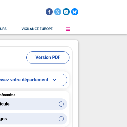
OURS
VIGILANCE EUROPE
Version PDF
le
Martinique
Grand Froid
Verglas
Guadeloupe
Orages
s Submersion
Saint-Martin, Saint-Barthélemy
Vent
issez votre département
Guyane Française
Saint-Pierre-et-Miquelon
phénomène
icule
ges