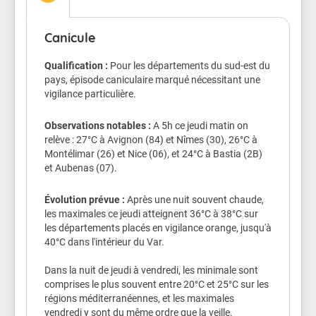
dehors, attention à la déshydratation et au coup de
chaleur.
Canicule
Veillez aussi sur les enfants.
Qualification :
Pour les départements du sud-est du
pays, épisode caniculaire marqué nécessitant une
Les symptômes d'un coup de chaleur sont : une fièvre
vigilance particulière.
supérieure à 40°C, une peau chaude, rouge et sèche,
des maux de tête, des nausées, une somnolence, une
soif intense, une confusion, des convulsions et une
Observations notables :
A 5h ce jeudi matin on
perte de connaissance.
relève : 27°C à Avignon (84) et Nîmes (30), 26°C à
Montélimar (26) et Nice (06), et 24°C à Bastia (2B)
Conseils de comportement
et Aubenas (07).
Buvez de l'eau plusieurs fois par jour
Évolution prévue :
Après une nuit souvent chaude,
Continuez à manger normalement.
les maximales ce jeudi atteignent 36°C à 38°C sur
Mouillez vous le corps plusieurs fois par jour à
les départements placés en vigilance orange, jusqu'à
l’aide d’un brumisateur, d’un gant de toilette
40°C dans l'intérieur du Var.
ou en prenant des douches ou des bains
tièdes.
Dans la nuit de jeudi à vendredi, les minimale sont
Ne sortez pas aux heures les plus chaudes.
comprises le plus souvent entre 20°C et 25°C sur les
Si vous devez sortir portez un chapeau et des
régions méditerranéennes, et les maximales
vêtements légers.
vendredi y sont du même ordre que la veille.