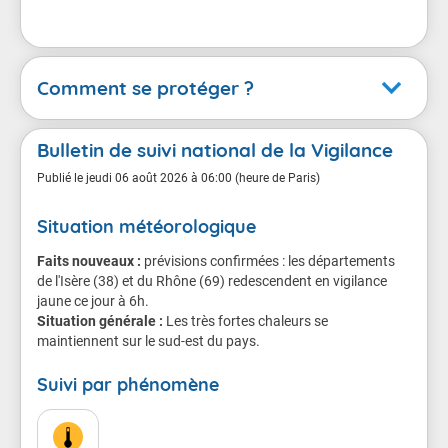
Comment se protéger ?
Canicule
Bulletin de suivi national de la Vigilance
En cas de vigilance orange
Publié le
jeudi 06 août 2026 à 06:00 (heure de Paris)
Situation météorologique
Conséquences possibles
Faits nouveaux :
Chacun d'entre nous est menacé, même les sujets en
prévisions confirmées : les départements
de l'Isère (38) et du Rhône (69) redescendent en vigilance
bonne santé.
jaune ce jour à 6h.
Situation générale :
Le danger est plus grand pour les personnes âgées,
Les très fortes chaleurs se
maintiennent sur le sud-est du pays.
les personnes atteintes de maladie chronique ou de
troubles de la santé mentale, les personnes qui
Suivi par phénomène
prennent régulièrement des médicaments, et les
personnes isolées.
Chez les sportifs et les personnes qui travaillent