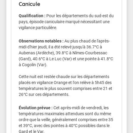
Canicule
dehors, attention à la déshydratation et au coup de
chaleur.
Qualification :
Pour les départements du sud-est du
pays, épisode caniculaire marqué nécessitant une
Veillez aussi sur les enfants.
vigilance particulière.
Les symptômes d'un coup de chaleur sont : une fièvre
supérieure à 40°C, une peau chaude, rouge et sèche,
Observations notables :
Au plus chaud de l'après-
des maux de tête, des nausées, une somnolence, une
midi d'hier jeudi, il a été relevé jusqu'à 36.7°C à
soif intense, une confusion, des convulsions et une
Aubenas (Ardèche), 39.8°C à Nîmes-Courbessac
perte de connaissance.
(Gard), 40.6°C à Le Luc (Var) et une pointe à 41.8°C
à Cogolin (Var).
Conseils de comportement
Cette nuit est restée chaude sur les départements
Buvez de l'eau plusieurs fois par jour
placés en vigilance Orange et l'on relève à 5h45 des
Continuez à manger normalement.
températures le plus souvent comprises entre 21 et
Mouillez vous le corps plusieurs fois par jour à
26°C sur ces départements.
l’aide d’un brumisateur, d’un gant de toilette
ou en prenant des douches ou des bains
Évolution prévue :
Cet après-midi de vendredi, les
tièdes.
températures maximales attendues sont du même
Ne sortez pas aux heures les plus chaudes.
ordre que la veille, généralement comprises entre 35
Si vous devez sortir portez un chapeau et des
et 39°C, avec des pointes à 40°C possibles dans le
vêtements légers.
Gard et le Var.