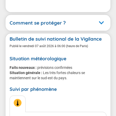
Comment se protéger ?
Canicule
Bulletin de suivi national de la Vigilance
En cas de vigilance orange
Publié le
vendredi 07 août 2026 à 06:00 (heure de Paris)
Situation météorologique
Conséquences possibles
Faits nouveaux :
Chacun d'entre nous est menacé, même les sujets en
prévisions confirmées
Situation générale :
bonne santé.
Les très fortes chaleurs se
maintiennent sur le sud-est du pays.
Le danger est plus grand pour les personnes âgées,
Suivi par phénomène
les personnes atteintes de maladie chronique ou de
troubles de la santé mentale, les personnes qui
prennent régulièrement des médicaments, et les
personnes isolées.
Chez les sportifs et les personnes qui travaillent