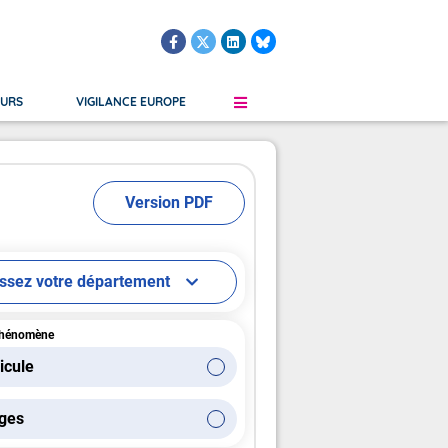
OURS
VIGILANCE EUROPE
Version PDF
le
Martinique
Grand Froid
Verglas
Guadeloupe
Orages
s Submersion
Saint-Martin, Saint-Barthélemy
Vent
issez votre département
Guyane Française
Saint-Pierre-et-Miquelon
phénomène
icule
ges