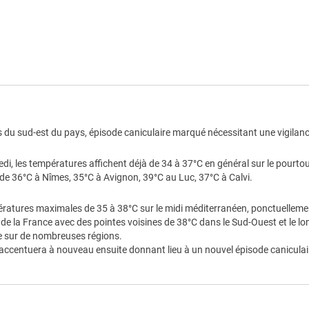
s
Conseils de comport
e les sujets en bonne santé.
Buvez de l'eau plusieurs fois p
Continuez à manger normale
 personnes âgées, les personnes
Mouillez vous le corps plu
troubles de la santé mentale, les
brumisateur, d’un gant de to
ement des médicaments, et les
des bains tièdes.
Ne sortez pas aux heures les 
Si vous devez sortir portez u
du sud-est du pays, épisode caniculaire marqué nécessitant une vigilance
 travaillent dehors, attention à la
Essayez de vous rendre dans 
.
trois heures par jour, to
di, les températures affichent déjà de 34 à 37°C en général sur le pourt
distanciation physique et les g
e 36°C à Nîmes, 35°C à Avignon, 39°C au Luc, 37°C à Calvi.
Limitez vos activités physique
Pendant la journée, fermez vole
 sont : une fièvre supérieure à
ératures maximales de 35 à 38°C sur le midi méditerranéen, ponctuelleme
Si vous avez des personn
e, des maux de tête, des nausées,
 de la France avec des pointes voisines de 38°C dans le Sud-Ouest et le lo
chroniques ou isolées dans
ne confusion, des convulsions et
e sur de nombreuses régions.
nouvelles ou rendez leur vis
r s'accentuera à nouveau ensuite donnant lieu à un nouvel épisode canicul
frais.
En cas de malaise ou de tr
médecin.
Si vous avez besoin d’aide app
Pour en savoir plus, consultez 