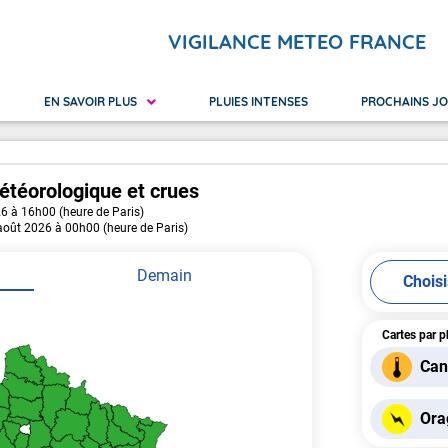
VIGILANCE METEO FRANCE
EN SAVOIR PLUS
PLUIES INTENSES
PROCHAINS J
étéorologique
et crues
26 à 16h00 (heure de Paris)
 Réunion
ilance orange
Nouvelle-Calédonie
Avalanches
Canicu
 août 2026 à 00h00 (heure de Paris)
yotte
ilance rouge
Polynésie Française
Crues
Neige 
Pluie Inondation
Vague
Demain
Chois
Cartes par 
Can
Ora