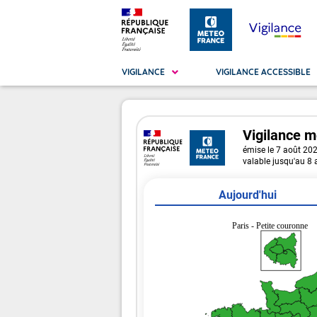
VIGILANCE
VIGILANCE ACCESSIBLE
Vigilance
m
Métropole
La Vigilance
émise le 7 août 20
La
Vig
valable jusqu'au 8
Ma
Vig
Aujourd'hui
Paris - Petite couronne