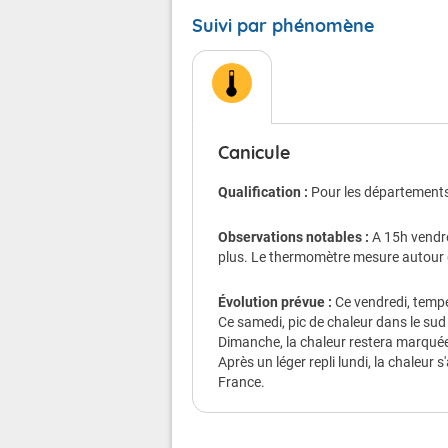
Suivi par phénomène
Conséquences possible
Chacun d'entre nous est menacé, mêm
Le danger est plus grand pour les
atteintes de maladie chronique ou de 
personnes qui prennent régulièr
Canicule
personnes isolées.
Qualification :
Pour les départements 
Chez les sportifs et les personnes qui
déshydratation et au coup de chaleur
Observations notables :
A 15h vendre
plus. Le thermomètre mesure autour d
Veillez aussi sur les enfants.
Les symptômes d'un coup de chaleur
Évolution prévue :
Ce vendredi, temp
40°C, une peau chaude, rouge et sèch
Ce samedi, pic de chaleur dans le sud
une somnolence, une soif intense, u
Dimanche, la chaleur restera marqué
une perte de connaissance.
Après un léger repli lundi, la chaleu
France.