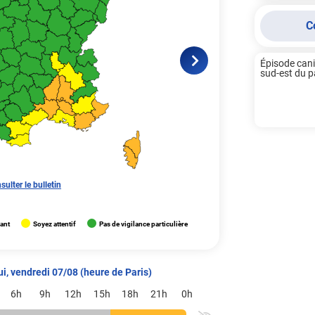
C
Épisode cani
sud-est du pay
sulter le bulletin
lant
Soyez attentif
Pas de vigilance particulière
ui, vendredi 07/08 (heure de Paris)
6h
9h
12h
15h
18h
21h
0h