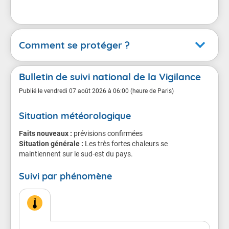
Comment se protéger ?
Canicule
Bulletin de suivi national de la Vigilance
En cas de vigilance orange
Publié le
vendredi 07 août 2026 à 06:00 (heure de Paris)
Situation météorologique
Conséquences possibles
Faits nouveaux :
Chacun d'entre nous est menacé, même les sujets en
prévisions confirmées
Situation générale :
bonne santé.
Les très fortes chaleurs se
maintiennent sur le sud-est du pays.
Le danger est plus grand pour les personnes âgées,
Suivi par phénomène
les personnes atteintes de maladie chronique ou de
troubles de la santé mentale, les personnes qui
prennent régulièrement des médicaments, et les
personnes isolées.
Chez les sportifs et les personnes qui travaillent