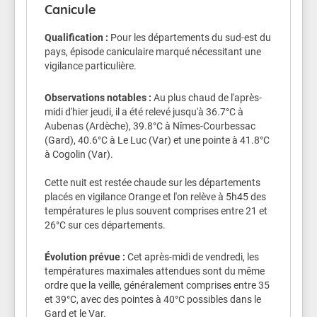
Canicule
dehors, attention à la déshydratation et au coup de
chaleur.
Qualification :
Pour les départements du sud-est du
pays, épisode caniculaire marqué nécessitant une
Veillez aussi sur les enfants.
vigilance particulière.
Les symptômes d'un coup de chaleur sont : une fièvre
supérieure à 40°C, une peau chaude, rouge et sèche,
Observations notables :
Au plus chaud de l'après-
des maux de tête, des nausées, une somnolence, une
midi d'hier jeudi, il a été relevé jusqu'à 36.7°C à
soif intense, une confusion, des convulsions et une
Aubenas (Ardèche), 39.8°C à Nîmes-Courbessac
perte de connaissance.
(Gard), 40.6°C à Le Luc (Var) et une pointe à 41.8°C
à Cogolin (Var).
Conseils de comportement
Cette nuit est restée chaude sur les départements
Buvez de l'eau plusieurs fois par jour
placés en vigilance Orange et l'on relève à 5h45 des
Continuez à manger normalement.
températures le plus souvent comprises entre 21 et
Mouillez vous le corps plusieurs fois par jour à
26°C sur ces départements.
l’aide d’un brumisateur, d’un gant de toilette
ou en prenant des douches ou des bains
Évolution prévue :
Cet après-midi de vendredi, les
tièdes.
températures maximales attendues sont du même
Ne sortez pas aux heures les plus chaudes.
ordre que la veille, généralement comprises entre 35
Si vous devez sortir portez un chapeau et des
et 39°C, avec des pointes à 40°C possibles dans le
vêtements légers.
Gard et le Var.