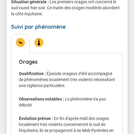
Situation générale :
l'habitat léger et les installations provisoires.
Les premiers orages ont concerné le
sud-ouest hier soir. Ce matin des orages modérés abordent
la côte Aquitaine.
Des inondations de caves et points bas peuvent se
produire très rapidement.
Suivi par phénomène
Quelques départs de feux peuvent être enregistrés en
forêt suite à des impacts de foudre non accompagnés
de précipitations.
Conseils de comportement
Orages
Je m'éloigne des arbres et des cours d'eau
Je m'abrite dans un bâtiment en dur
Qualification :
Épisode orageux d'été accompagné
Je me tiens informé et j'évite de me déplacer
de phénomènes localement très violents nécessitant
Je protège les biens exposés au vent ou qui
une vigilance particulière.
peuvent être inondés
J'évite d'utiliser mon téléphone et les appareils
Observations notables :
Le phénomène n'a pas
électriques
débuté
Évolution prévue :
En fin d'après-midi des orages
localement très violents concerneront le sud de
l'Aquitaine, ils se propageront à ex-Midi-Pyrénées en