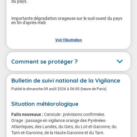
du pays.

Importante dégradation orageuse sur le sud-ouest du pays 
en fin d'après-midi.

Voir l'illustration
Comment se protéger ?
Orages
Bulletin de suivi national de la Vigilance
En cas de vigilance orange
Publié le
dimanche 09 août 2026 à 06:00 (heure de Paris)
Situation météorologique
Conséquences possibles
Faits nouveaux :
Violents orages susceptibles de provoquer localement
Canicule : prévisions confirmées.
Orage : passage en vigilance orange des Pyrénées-
des dégâts importants.
Atlantiques, des Landes, du Gers, du Lot-et-Garonne, du
Tarn-et-Garonne, de la Haute-Garonne et du Tarn.
Des dégâts importants sont localement à craindre sur