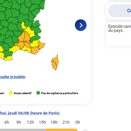
C
Épisode canic
du pays.

sulter le bulletin
lant
Soyez attentif
Pas de vigilance particulière
hui, jeudi 06/08 (heure de Paris)
6h
9h
12h
15h
18h
21h
0h