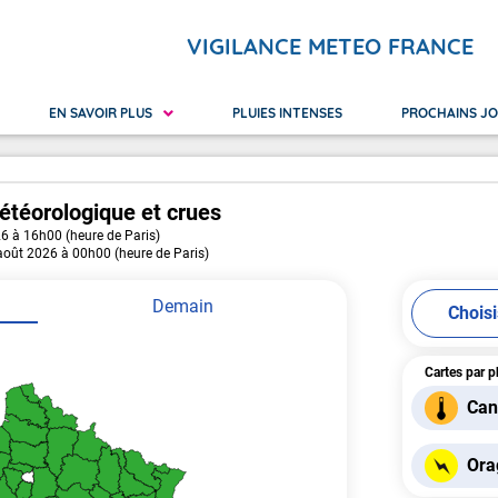
VIGILANCE METEO FRANCE
EN SAVOIR PLUS
PLUIES INTENSES
PROCHAINS J
étéorologique
et crues
26 à 16h00 (heure de Paris)
 Réunion
ilance orange
Nouvelle-Calédonie
Avalanches
Canicu
 août 2026 à 00h00 (heure de Paris)
yotte
ilance rouge
Polynésie Française
Crues
Neige 
Pluie Inondation
Vague
Demain
Chois
Cartes par 
Can
Ora