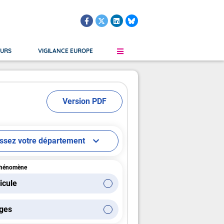
OURS
VIGILANCE EUROPE
Version PDF
le
Martinique
Grand Froid
Verglas
Guadeloupe
Orages
s Submersion
Saint-Martin, Saint-Barthélemy
Vent
issez votre département
Guyane Française
Saint-Pierre-et-Miquelon
phénomène
icule
ges