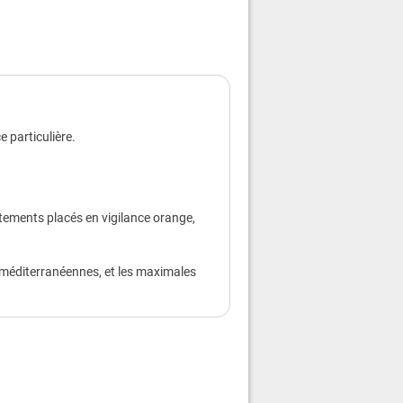
ement
ar jour
ment.
sieurs fois par jour à l’aide d’un
ilette ou en prenant des douches ou
 particulière.
plus chaudes.
n chapeau et des vêtements légers.
un endroit frais ou climatisé deux à
ut en continuant de respecter la
tements placés en vigilance orange,
estes barrière.
s et sportives.
ts, rideaux et fenêtres. Aérez la nuit.
s méditerranéennes, et les maximales
es âgées, souffrant de maladies
 votre entourage, prenez de leurs
ite. Accompagnez-les dans un endroit
oubles du comportement, appelez un
elez la mairie.
le site
https://sante.gouv.fr/