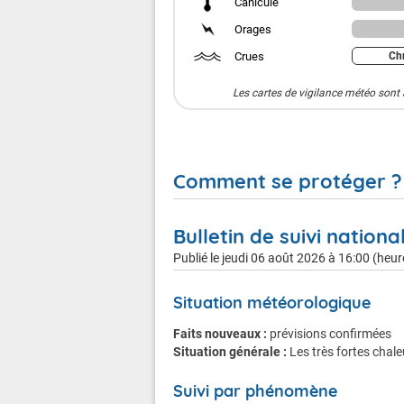
Canicule
Orages
Crues
Chr
Les cartes de vigilance météo sont 
Comment se protéger ?
Bulletin de suivi nationa
Publié le
jeudi 06 août 2026 à 16:00 (heur
Canicule
Situation météorologique
Faits nouveaux :
prévisions confirmées
Situation générale :
Les très fortes chal
En cas de vigilance orange
Suivi par phénomène