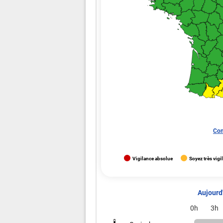
Con
Vigilance absolue
Soyez très vigi
Aujourd'
0h
3h