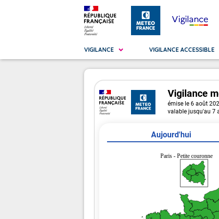
VIGILANCE
VIGILANCE ACCESSIBLE
Vigilance
m
Métropole
La Vigilance
émise le 6 août 20
La
Vig
valable jusqu'au 7
Ma
Vig
Aujourd'hui
Paris - Petite couronne