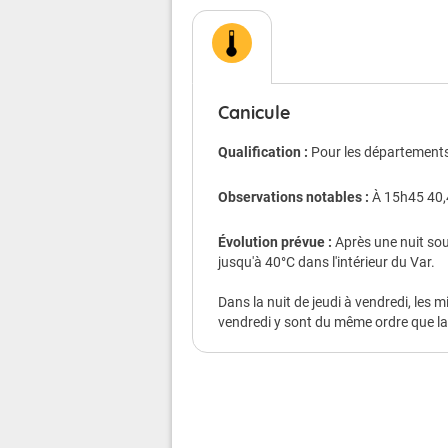
Conséquences possible
Chacun d'entre nous est menacé, mêm
Le danger est plus grand pour les
Canicule
atteintes de maladie chronique ou de 
personnes qui prennent régulièr
Qualification :
Pour les départements 
personnes isolées.
Observations notables :
À 15h45 40,
Chez les sportifs et les personnes qui
déshydratation et au coup de chaleur
Évolution prévue :
Après une nuit sou
Veillez aussi sur les enfants.
jusqu'à 40°C dans l'intérieur du Var.
Les symptômes d'un coup de chaleur
Dans la nuit de jeudi à vendredi, les
40°C, une peau chaude, rouge et sèch
vendredi y sont du même ordre que la 
une somnolence, une soif intense, u
une perte de connaissance.