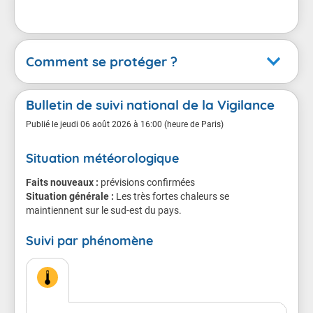
Comment se protéger ?
Canicule
Bulletin de suivi national de la Vigilance
En cas de vigilance orange
Publié le
jeudi 06 août 2026 à 16:00 (heure de Paris)
Situation météorologique
Conséquences possibles
Faits nouveaux :
Chacun d'entre nous est menacé, même les sujets en
prévisions confirmées
Situation générale :
bonne santé.
Les très fortes chaleurs se
maintiennent sur le sud-est du pays.
Le danger est plus grand pour les personnes âgées,
Suivi par phénomène
les personnes atteintes de maladie chronique ou de
troubles de la santé mentale, les personnes qui
prennent régulièrement des médicaments, et les
personnes isolées.
Chez les sportifs et les personnes qui travaillent