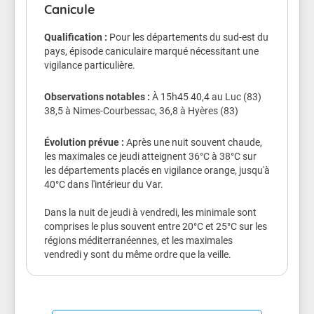
Canicule
dehors, attention à la déshydratation et au coup de
chaleur.
Qualification :
Pour les départements du sud-est du
pays, épisode caniculaire marqué nécessitant une
Veillez aussi sur les enfants.
vigilance particulière.
Les symptômes d'un coup de chaleur sont : une fièvre
supérieure à 40°C, une peau chaude, rouge et sèche,
Observations notables :
À 15h45 40,4 au Luc (83)
des maux de tête, des nausées, une somnolence, une
38,5 à Nimes-Courbessac, 36,8 à Hyères (83)
soif intense, une confusion, des convulsions et une
perte de connaissance.
Évolution prévue :
Après une nuit souvent chaude,
les maximales ce jeudi atteignent 36°C à 38°C sur
Conseils de comportement
les départements placés en vigilance orange, jusqu'à
40°C dans l'intérieur du Var.
Buvez de l'eau plusieurs fois par jour
Continuez à manger normalement.
Dans la nuit de jeudi à vendredi, les minimale sont
Mouillez vous le corps plusieurs fois par jour à
comprises le plus souvent entre 20°C et 25°C sur les
l’aide d’un brumisateur, d’un gant de toilette
régions méditerranéennes, et les maximales
ou en prenant des douches ou des bains
vendredi y sont du même ordre que la veille.
tièdes.
Ne sortez pas aux heures les plus chaudes.
Si vous devez sortir portez un chapeau et des
vêtements légers.